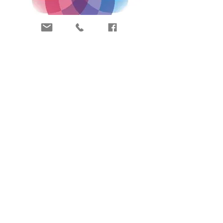
Déjà client-e ?
Rejoindre Zoom
Réserver
Mentions légales
Claire Micaleff - Siret n°
820 995 637 00031
- 10
allée des châtaigniers - 29710 Plonéis -
claire.micaleff@gmail.com
- site hébergé par
www.wix.com